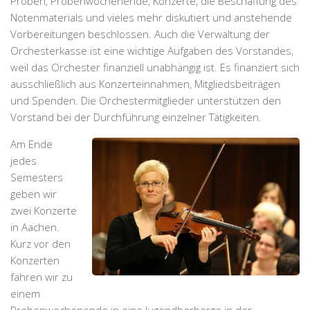
Proben, Probenwochenende, Konzerte, die Beschaffung des
Notenmaterials und vieles mehr diskutiert und anstehende
Vorbereitungen beschlossen. Auch die Verwaltung der
Orchesterkasse ist eine wichtige Aufgaben des Vorstandes,
weil das Orchester finanziell unabhängig ist. Es finanziert sich
ausschließlich aus Konzerteinnahmen, Mitgliedsbeiträgen
und Spenden. Die Orchestermitglieder unterstützen den
Vorstand bei der Durchführung einzelner Tätigkeiten.
Am Ende
jedes
Semesters
geben wir
zwei Konzerte
in Aachen.
Kurz vor den
Konzerten
fahren wir zu
einem
Probenwochenende in eine Jugendherberge in der