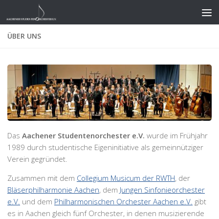
Zum Inhalt springen
ÜBER UNS
Das
Aachener Studentenorchester e.V.
wurde im Frühjahr
1989 durch studentische Eigeninitiative als gemeinnütziger
Verein gegründet.
Zusammen mit dem
Collegium Musicum der RWTH
, der
Bläserphilharmonie Aachen
, dem
Jungen Sinfonieorchester
e.V.
und dem
Philharmonischen Orchester Aachen e.V.
gibt
es in Aachen gleich fünf Orchester, in denen musizierende